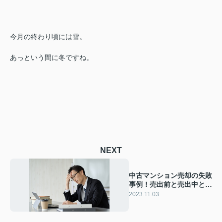
今月の終わり頃には雪。
あっという間に冬ですね。
NEXT
中古マンション売却の失敗
事例！売出前と売出中と売
出後に分けて解説
2023.11.03