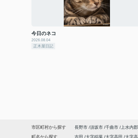
今日のネコ
2026.08.04
正木屋日記
市区町村から探す
長野市
須坂市
千曲市
上水内郡
町名から探す
吉田
大字稲葉
大字高田
大字