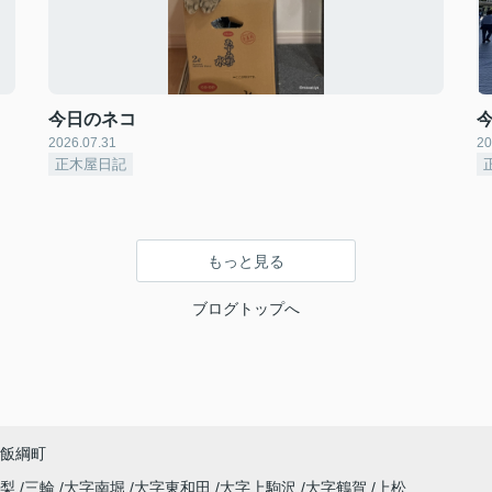
今日のネコ
2026.07.31
20
正木屋日記
もっと見る
ブログトップへ
飯綱町
高梨
三輪
大字南堀
大字東和田
大字上駒沢
大字鶴賀
上松