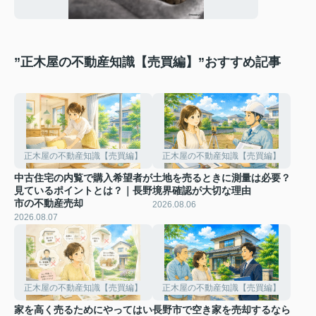
”正木屋の不動産知識【売買編】”おすすめ記事
正木屋の不動産知識【売買編】
正木屋の不動産知識【売買編】
中古住宅の内覧で購入希望者が
土地を売るときに測量は必要？
見ているポイントとは？｜長野
境界確認が大切な理由
市の不動産売却
2026.08.06
2026.08.07
正木屋の不動産知識【売買編】
正木屋の不動産知識【売買編】
家を高く売るためにやってはい
長野市で空き家を売却するなら