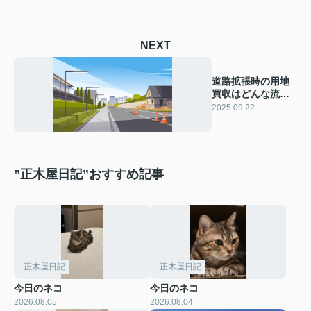
NEXT
道路拡張時の用地
買収はどんな流
れ？手続きや注意
2025.09.22
点もまとめて解説
”正木屋日記”おすすめ記事
正木屋日記
正木屋日記
今日のネコ
今日のネコ
2026.08.05
2026.08.04