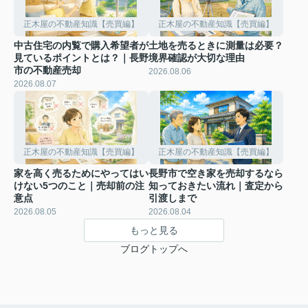
正木屋の不動産知識【売買編】
正木屋の不動産知識【売買編】
中古住宅の内覧で購入希望者が
土地を売るときに測量は必要？
見ているポイントとは？｜長野
境界確認が大切な理由
市の不動産売却
2026.08.06
2026.08.07
正木屋の不動産知識【売買編】
正木屋の不動産知識【売買編】
家を高く売るためにやってはい
長野市で空き家を売却するなら
けない5つのこと｜売却前の注
知っておきたい流れ｜査定から
意点
引渡しまで
2026.08.05
2026.08.04
もっと見る
ブログトップへ