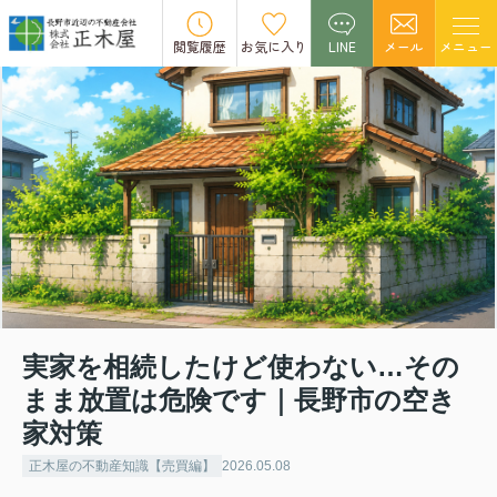
閲覧履歴
お気に入り
LINE
メール
メニュー
実家を相続したけど使わない…その
まま放置は危険です｜長野市の空き
家対策
正木屋の不動産知識【売買編】
2026.05.08