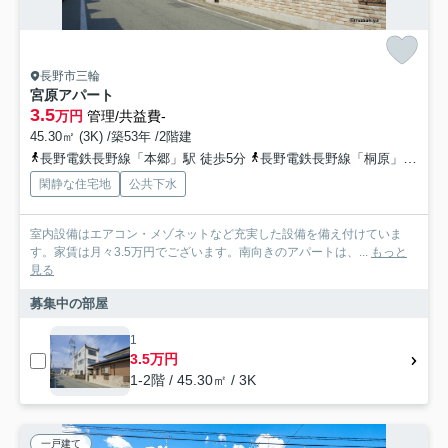
長野市三輪
宮原アパート
3.5
万円
管理/共益費-
45.30㎡ (3K) /築53年 /2階建
長野電鉄長野線「本郷」駅 徒歩5分
長野電鉄長野線「桐原」駅 徒歩12分
閑静な住宅地
公共下水
室内設備はエアコン・メゾネットなど充実した設備を備え付けていま
す。家賃は月々3.5万円でございます。南向きのアパートは、...
もっと
見る
募集中の部屋
1
3.5万円
1-2階 / 45.30㎡ / 3K
一戸建て