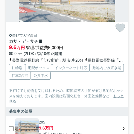
長野市大字高田
カサ・デ・サチⅢ
9.6
万円
管理/共益費5,000円
80.99㎡ (2LDK) /築10年 /3階建
長野電鉄長野線「市役所前」駅 徒歩28分
長野電鉄長野線「本郷」駅 徒歩35分
駐輪場
宅配ボックス
インターネット対応
敷地内ごみ置き場
駐車2台可
公共下水
不在時でも荷物を受け取れるため、時間調整の手間が省ける宅配ボック
スを備えております。室内設備は洗面化粧台・浴室乾燥機など...
もっと
見る
募集中の部屋
205
9.6万円