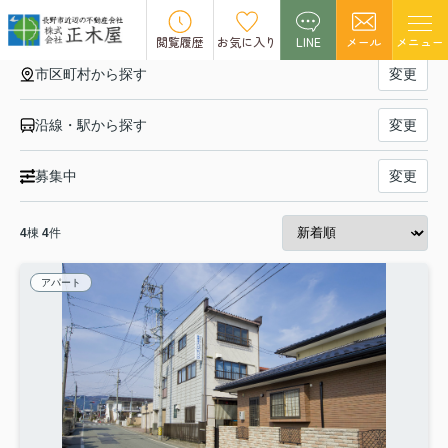
【賃貸】「メゾネット」の一覧
閲覧履歴
お気に入り
LINE
メール
メニュー
市区町村から探す
変更
沿線・駅から探す
変更
募集中
変更
4
棟
4
件
アパート