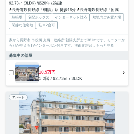
92.73㎡ (3LDK) /築20年 /2階建
長野電鉄長野線「朝陽」駅 徒歩16分
長野電鉄長野線「附属中学前」駅 徒歩17分
駐輪場
宅配ボックス
インターネット対応
敷地内ごみ置き場
閑静な住宅地
駐車2台可
家から長野市 市役所 支所・連絡所 朝陽支所まで381mです。モニターか
ら顔が見えるTVインターホン付きです。洗面化粧台...
もっと見る
募集中の部屋
A
10.5万円
1-2階 / 92.73㎡ / 3LDK
アパート