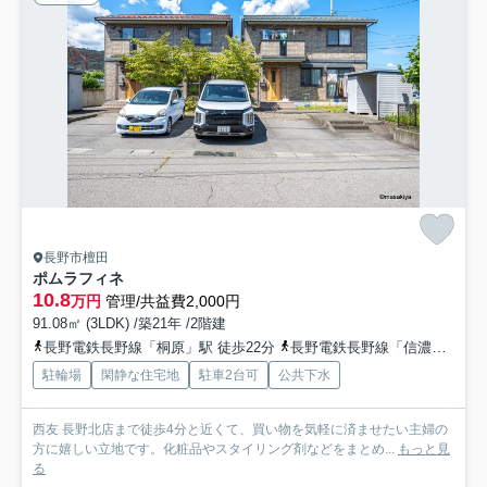
長野市檀田
ポムラフィネ
10.8
万円
管理/共益費2,000円
91.08㎡ (3LDK) /築21年 /2階建
長野電鉄長野線「桐原」駅 徒歩22分
長野電鉄長野線「信濃吉田」駅 徒歩27分
駐輪場
閑静な住宅地
駐車2台可
公共下水
西友 長野北店まで徒歩4分と近くて、買い物を気軽に済ませたい主婦の
方に嬉しい立地です。化粧品やスタイリング剤などをまとめ...
もっと見
る