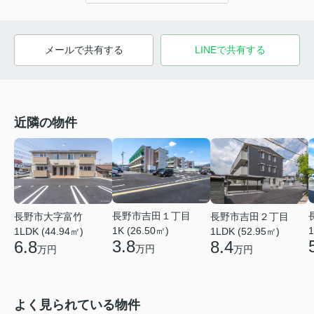
メールで共有する
LINEで共有する
近隣の物件
長野市吉田１丁目
長野市大字富竹
長野市吉田２丁目
1K (26.50㎡)
1
1LDK (44.94㎡)
1LDK (52.95㎡)
3.8
6.8
8.4
万円
万円
万円
よく見られている物件