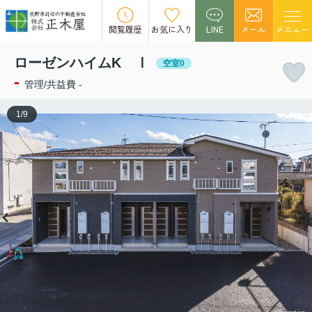
この物件の募集は終了しました。
閲覧履歴
お気に入り
LINE
メール
メニュー
ローゼンハイムK Ⅰ
空室0
-
管理/共益費 -
1
/
9