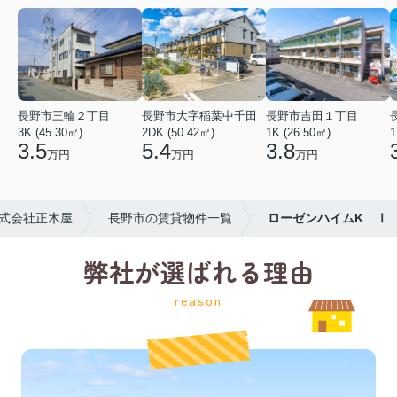
長野市三輪２丁目
長野市大字稲葉中千田
長野市吉田１丁目
3K (45.30㎡)
2DK (50.42㎡)
1K (26.50㎡)
1
3.5
5.4
3.8
万円
万円
万円
式会社正木屋
長野市の賃貸物件一覧
ローゼンハイムK Ⅰ
弊社が選ばれる理由
reason