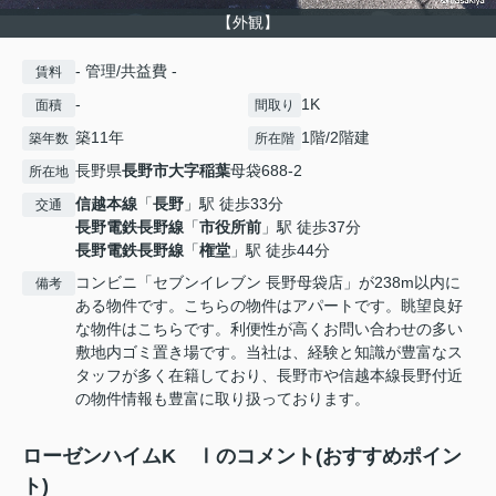
【外観】
- 管理/共益費 -
賃料
-
1K
面積
間取り
築11年
1階/2階建
築年数
所在階
長野県
長野市
大字稲葉
母袋688-2
所在地
信越本線
「
長野
」駅 徒歩33分
交通
長野電鉄長野線
「
市役所前
」駅 徒歩37分
長野電鉄長野線
「
権堂
」駅 徒歩44分
コンビニ「セブンイレブン 長野母袋店」が238m以内に
備考
ある物件です。こちらの物件はアパートです。眺望良好
な物件はこちらです。利便性が高くお問い合わせの多い
敷地内ゴミ置き場です。当社は、経験と知識が豊富なス
タッフが多く在籍しており、長野市や信越本線長野付近
の物件情報も豊富に取り扱っております。
ローゼンハイムK Ⅰのコメント(おすすめポイン
ト)