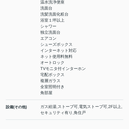
温水洗浄便座
洗面台
洗髪洗面化粧台
浴室１坪以上
シャワー
独立洗面台
エアコン
シューズボックス
インターネット対応
ネット使用料無料
オートロック
TVモニタ付インターホン
宅配ボックス
複層ガラス
全室照明付き
角部屋
ガス給湯,ストーブ可,電気ストーブ可,2F以上,
設備(その他)
セキュリティ有り,角住戸