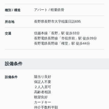
アパート / 軽量鉄骨
種別 / 構造
長野県
長野市
大字稲葉
日詰695
所在地
信越本線
「
長野
」駅 徒歩33分
交通
長野電鉄長野線
「
市役所前
」駅 徒歩39分
長野電鉄長野線
「
権堂
」駅 徒歩44分
設備条件
陽当り良好
設備条件
保証人不要
２人入居可
高齢者相談
眺望良好
カードキー
仲介手数料半額