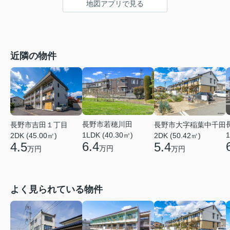
地図アプリで見る
近隣の物件
長野市若穂川田
長野市吉田１丁目
長野市大字稲葉中千田
1LDK (40.30㎡)
1
2DK (45.00㎡)
2DK (50.42㎡)
6.4
4.5
5.4
万円
万円
万円
よく見られている物件