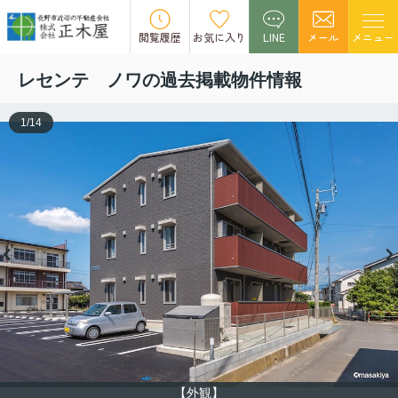
この物件の募集は終了しました。
閲覧履歴
お気に入り
LINE
メール
メニュー
レセンテ ノワの過去掲載物件情報
1
/
14
【外観】