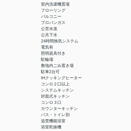
室内洗濯機置場
フローリング
バルコニー
プロパンガス
公営水道
公共下水
24時間換気システム
電気有
照明器具付き
駐輪場
敷地内ごみ置き場
駐車2台可
IHクッキングヒーター
コンロ２口以上
システムキッチン
対面式キッチン
コンロ３口
カウンターキッチン
バス・トイレ別
追焚機能浴室
浴室乾燥機