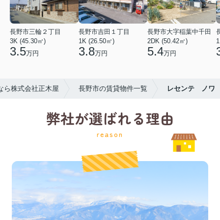
長野市三輪２丁目
長野市吉田１丁目
長野市大字稲葉中千田
3K (45.30㎡)
1K (26.50㎡)
2DK (50.42㎡)
1
3.5
3.8
5.4
万円
万円
万円
なら株式会社正木屋
長野市の賃貸物件一覧
レセンテ ノワ
弊社が選ばれる理由
reason