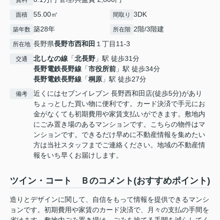
賃料
55.00㎡
3DK
面積
間取り
築28年
2階/3階建
築年数
所在階
長野県
長野市
西和田
１丁目11-3
所在地
北しなの線
「
北長野
」駅 徒歩31分
交通
長野電鉄長野線
「
市役所前
」駅 徒歩34分
長野電鉄長野線
「
桐原
」駅 徒歩27分
近くにはセブンイレブン 長野西和田店(徒歩5分)があり
備考
ちょっとした買い物に便利です。カード決済で手元にお
金がなくても初期費用や家賃支払いができます。敷地内
にごみ置き場のあるマンションです。こちらの物件はマ
ンションです。できるだけ早めに不動産情報を集めたい
方は当社スタッフまでご連絡ください。地域の不動産情
報をいち早くお届けします。
ツイン・コート Ｂのコメント(おすすめポイント)
造りとデザインに関して、自信をもって情報を提供できるマンシ
ョンです。初期費用や家賃のカード決済で、月々の支払の手間を