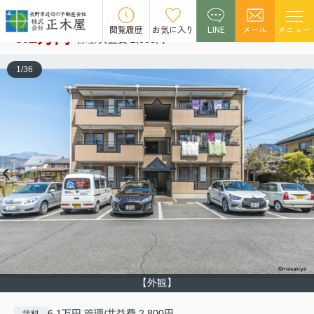
ツイン・コート Ｂ
空室1
閲覧履歴
お気に入り
LINE
メール
メニュー
6.1万円
管理/共益費 2,800円
1
/
36
【外観】
6.1万円 管理/共益費 2,800円