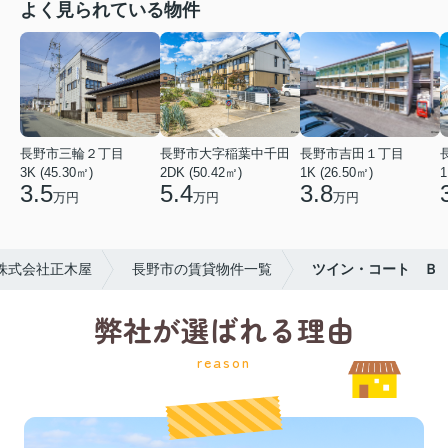
よく見られている物件
長野市三輪２丁目
長野市大字稲葉中千田
長野市吉田１丁目
3K (45.30㎡)
2DK (50.42㎡)
1K (26.50㎡)
1
3.5
5.4
3.8
万円
万円
万円
株式会社正木屋
長野市の賃貸物件一覧
ツイン・コート Ｂ
弊社が選ばれる理由
reason