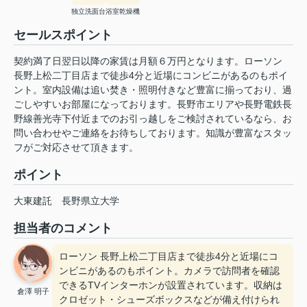
独立洗面台
浴室乾燥機
セールスポイント
契約満了日翌日以降の家賃は月額６万円となります。ローソン
長野上松二丁目店まで徒歩4分と近場にコンビニがあるのもポイ
ント。室内設備は追い焚き・照明付きなど豊富に揃っており、過
ごしやすいお部屋になっております。長野市エリアや長野電鉄長
野線善光寺下付近までのお引っ越しをご検討されているなら、お
問い合わせやご連絡をお待ちしております。知識が豊富なスタッ
フがご対応させて頂きます。
ポイント
大東建託
長野県立大学
担当者のコメント
ローソン 長野上松二丁目店まで徒歩4分と近場にコ
ンビニがあるのもポイント。カメラで訪問者を確認
できるTVインターホンが設置されています。収納は
倉澤 明子
クロゼット・シューズボックスなどが備え付けられ