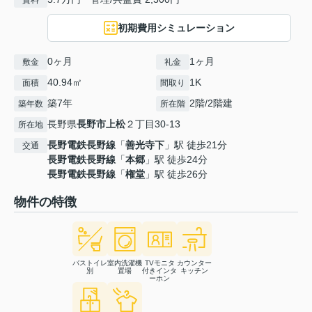
賃料
初期費用シミュレーション
0ヶ月
1ヶ月
敷金
礼金
40.94㎡
1K
面積
間取り
築7年
2階/2階建
築年数
所在階
長野県
長野市
上松
２丁目30-13
所在地
長野電鉄長野線
「
善光寺下
」駅 徒歩21分
交通
長野電鉄長野線
「
本郷
」駅 徒歩24分
長野電鉄長野線
「
権堂
」駅 徒歩26分
物件の特徴
バストイレ
室内洗濯機
TVモニタ
カウンター
別
置場
付きインタ
キッチン
ーホン