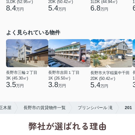
1
1LDK (52.95㎡)
2DK (50.42㎡)
1LDK (44.94㎡)
8.4
5.4
6.8
万円
万円
万円
よく見られている物件
長野市三輪２丁目
長野市吉田１丁目
長野市大字稲葉中千田
3K (45.30㎡)
1K (26.50㎡)
1
2DK (50.42㎡)
3.5
3.8
5.4
万円
万円
万円
正木屋
長野市の賃貸物件一覧
プリンシパール 滝
201
弊社が選ばれる理由