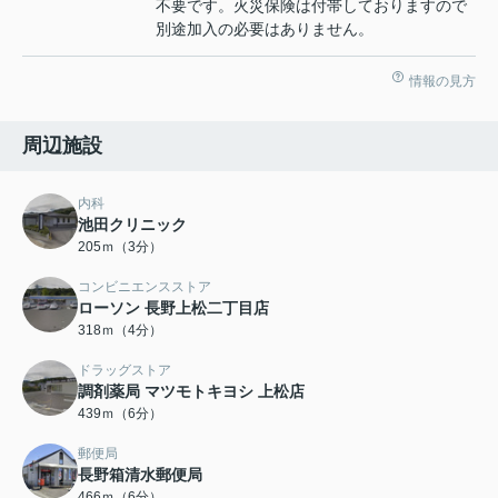
不要です。火災保険は付帯しておりますので
別途加入の必要はありません。
情報の見方
周辺施設
内科
池田クリニック
205ｍ（3分）
コンビニエンスストア
ローソン 長野上松二丁目店
318ｍ（4分）
ドラッグストア
調剤薬局 マツモトキヨシ 上松店
439ｍ（6分）
郵便局
長野箱清水郵便局
466ｍ（6分）