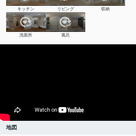
キッチン
リビング
収納
洗面所
風呂
地図