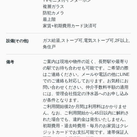
複層ガラス
防犯カメラ
最上階
家賃+初期費用カード決済可
ガス給湯,ストーブ可,電気ストーブ可,2F以上,
設備(その他)
角住戸
ご案内は現地や物件の近く、長野駅や最寄り
備考
の駅でお待ち合わせも可能です。ご希望の際
はご連絡ください。メールや電話の他にLINE
でのご連絡も対応しております。お気軽にお
問い合わせください。仲介手数料半額の適用
には、管理会社指定の浄水器へのお申し込み
が条件となります。
ご利用開始後2か月間は利用料はかかりませ
ん。なお、ご利用開始から45日以内に解約さ
れた場合でも、違約金は発生いたしません。
初期費用・退去時費用・毎月のお家賃はクレ
ジットカードでお支払可能です。連帯保証人