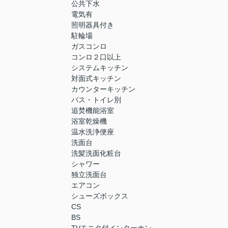
公共下水
電気有
照明器具付き
駐輪場
ガスコンロ
コンロ２口以上
システムキッチン
対面式キッチン
カウンターキッチン
バス・トイレ別
追焚機能浴室
浴室乾燥機
温水洗浄便座
洗面台
洗髪洗面化粧台
シャワー
独立洗面台
エアコン
シューズボックス
CS
BS
TVモニタ付インターホン