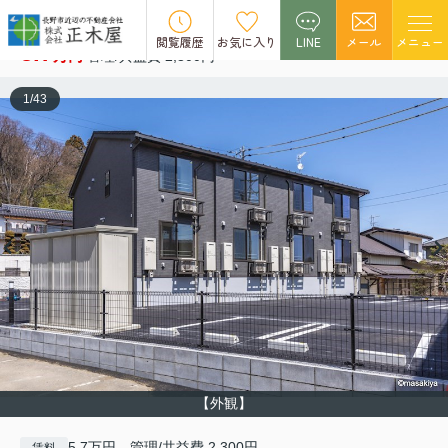
プリンシパール 滝 201
閲覧履歴
お気に入り
LINE
メール
メニュー
5.7
万円
管理/共益費 2,300円
1
/
43
【外観】
5.7万円 管理/共益費 2,300円