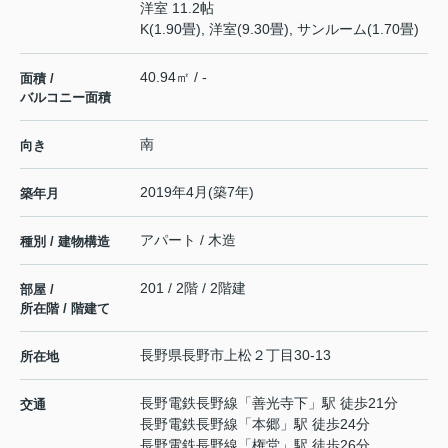
洋室 11.2帖
K(1.90畳), 洋室(9.30畳), サンルーム(1.70畳)
40.94㎡ / -
面積 /
バルコニー面積
南
向き
2019年4月(築7年)
築年月
アパート / 木造
種別 / 建物構造
201 / 2階 / 2階建
部屋 /
所在階 / 階建て
長野県
長野市
上松
２丁目30-13
所在地
長野電鉄長野線
「
善光寺下
」駅 徒歩21分
交通
長野電鉄長野線
「
本郷
」駅 徒歩24分
長野電鉄長野線
「
権堂
」駅 徒歩26分