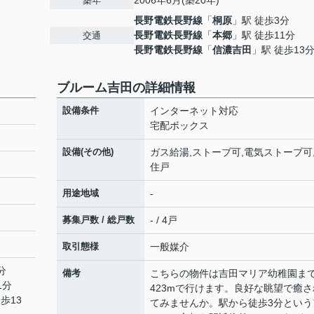
2006年6月(築20年)
築年
長野電鉄長野線
「
桐原
」駅 徒歩3分
長野電鉄長野線
「
本郷
」駅 徒歩11分
交通
長野電鉄長野線
「
信濃吉田
」駅 徒歩13
ブルーム吉田の詳細情報
設備条件
インターネット対応
宅配ボックス
設備(その他)
ガス給湯,ストーブ可,電気ストーブ可
住戸
用途地域
-
募集戸数 / 総戸数
- / 4戸
取引態様
一般媒介
分
備考
こちらの物件は吉田マリア幼稚園ま
1分
423mで行けます。良好な眺望で癒さ
歩13
てみませんか。駅から徒歩3分という