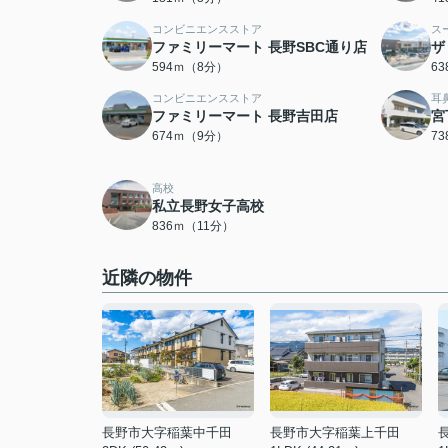
コンビニエンスストア
ス
ファミリーマート 長野SBC通り店
ザ
594ｍ（8分）
6
コンビニエンスストア
耳
ファミリーマート 長野吉田店
宮
674ｍ（9分）
7
高校
私立長野女子高校
836ｍ（11分）
近隣の物件
長野市大字稲葉中千田
長野市大字稲葉上千田