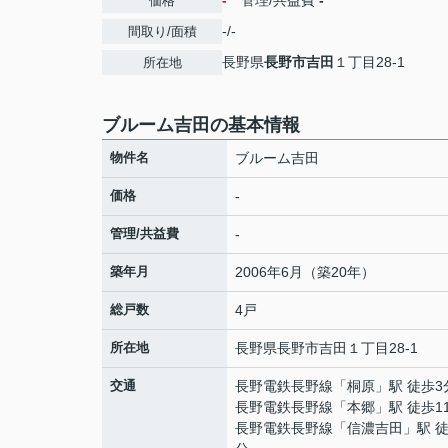
-
管理/共益費
-
価格
-/-
間取り/面積
長野県
長野市
吉田
１丁目28-1
所在地
ブルーム吉田の基本情報
物件名
ブルーム吉田
価格
-
管理/共益費
-
築年月
2006年6月（築20年）
総戸数
4戸
所在地
長野県
長野市
吉田
１丁目28-1
交通
長野電鉄長野線
「
桐原
」駅 徒歩3
長野電鉄長野線
「
本郷
」駅 徒歩1
長野電鉄長野線
「
信濃吉田
」駅 徒