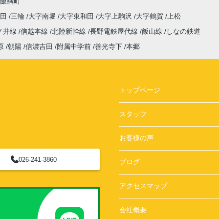
飯綱町
高田
三輪
大字南堀
大字東和田
大字上駒沢
大字鶴賀
上松
ノ井線
信越本線
北陸新幹線
長野電鉄屋代線
飯山線
しなの鉄道
原
朝陽
信濃吉田
附属中学前
善光寺下
本郷
トップページ
スタッフ
お客様の声
026-241-3860
ブログ
アクセスマップ
会社概要