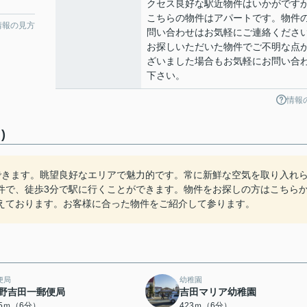
クセス良好な駅近物件はいかがです
こちらの物件はアパートです。物件
情報の見方
問い合わせはお気軽にご連絡くださ
お探しいただいた物件でご不明な点
ざいました場合もお気軽にお問い合
下さい。
情報
)
できます。眺望良好なエリアで魅力的です。常に新鮮な空気を取り入れ
件で、徒歩3分で駅に行くことができます。物件をお探しの方はこちら
えております。お客様に合った物件をご紹介して参ります。
便局
幼稚園
野吉田一郵便局
吉田マリア幼稚園
15ｍ（6分）
423ｍ（6分）