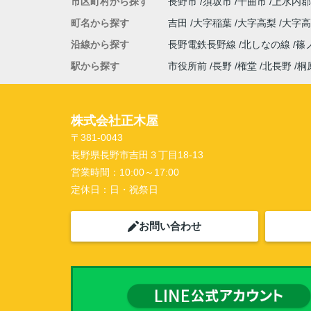
市区町村から探す
長野市
須坂市
千曲市
上水内郡
町名から探す
吉田
大字稲葉
大字高梨
大字
沿線から探す
長野電鉄長野線
北しなの線
篠
駅から探す
市役所前
長野
権堂
北長野
桐
株式会社正木屋
〒381-0043
長野県長野市吉田３丁目18-13
営業時間：
10:00～17:00
定休日：
日・祝祭日
お問い合わせ