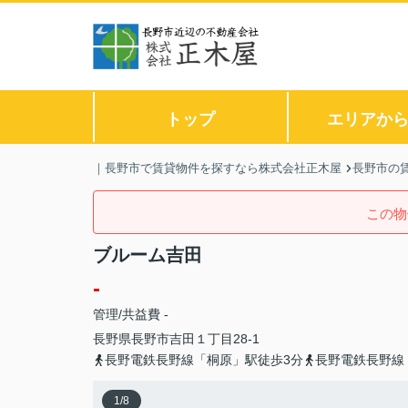
トップ
エリアか
｜長野市で賃貸物件を探すなら株式会社正木屋
長野市の
この物
ブルーム吉田
-
管理/共益費 -
長野県
長野市
吉田
１丁目28-1
長野電鉄長野線「桐原」駅徒歩3分
長野電鉄長野線
1
/
8