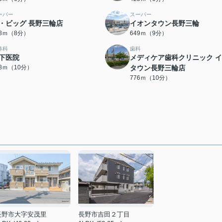
ーパー
スーパー
・ビッグ 長野三輪店
イオンタウン長野三輪
38ｍ（8分）
649ｍ（9分）
鼻科
歯科
下医院
メディケア歯科クリニック 
38ｍ（10分）
タウン長野三輪店
776ｍ（10分）
長野市大字安茂里
長野市吉田２丁目