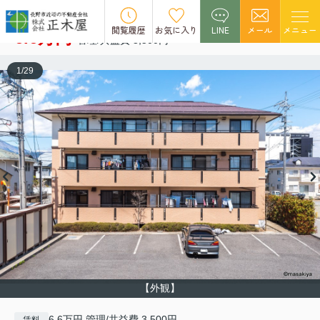
ツインコート
空室1
閲覧履歴
お気に入り
LINE
メール
メニュー
6.6万円
管理/共益費 3,500円
1
/
29
【外観】
6.6万円 管理/共益費 3,500円