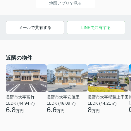
地図アプリで見る
メールで共有する
LINEで共有する
近隣の物件
長野市大字安茂里
長野市大字富竹
長野市大字稲葉上千田
1
1LDK (46.09㎡)
1LDK (44.94㎡)
1LDK (44.21㎡)
6.6
6.8
8
万円
万円
万円