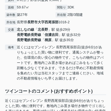
賃料
59.67㎡
3DK
面積
間取り
築27年
2階/3階建
築年数
所在階
長野県
長野市
大字西尾張部
1018-2
所在地
北しなの線
「
北長野
」駅 徒歩29分
交通
長野電鉄長野線
「
信濃吉田
」駅 徒歩32分
長野電鉄長野線
「
桐原
」駅 徒歩35分
近くにはセブンイレブン 長野西尾張部店(徒歩6分)があ
備考
りちょっとした買い物に便利です。通風システムが整っ
た、住環境の良い安心の物件です。こちらの物件はアパ
ートです。敷地内ごみ置き場があればごみをもって歩く
距離も少なくてすみます。できるだけ早めに不動産情報
を集めたい方は当社スタッフまでご連絡ください。地域
の不動産情報をいち早くお届けします。
ツインコートのコメント(おすすめポイント)
近くにはセブンイレブン 長野西尾張部店(徒歩6分)がありちょっ
とした買い物に便利です。敷地内ごみ置き場付き物件でゴミ出し