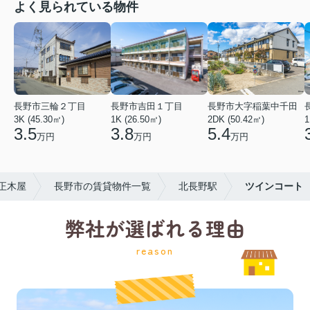
よく見られている物件
長野市三輪２丁目
長野市吉田１丁目
長野市大字稲葉中千田
3K (45.30㎡)
1K (26.50㎡)
2DK (50.42㎡)
1
3.5
3.8
5.4
万円
万円
万円
正木屋
長野市の賃貸物件一覧
北長野駅
ツインコート
弊社が選ばれる理由
reason