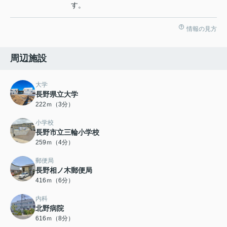
す。
情報の見方
周辺施設
大学
長野県立大学
222ｍ（3分）
小学校
長野市立三輪小学校
259ｍ（4分）
郵便局
長野相ノ木郵便局
416ｍ（6分）
内科
北野病院
616ｍ（8分）