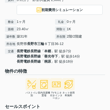
賃料
初期費用シミュレーション
1ヶ月
0ヶ月
敷金
礼金
23.40㎡
1K
面積
間取り
築31年
2階/2階建
築年数
所在階
長野県
長野市
三輪
８丁目36-12
所在地
長野電鉄長野線
「
本郷
」駅 徒歩7分
交通
長野電鉄長野線
「
善光寺下
」駅 徒歩14分
長野電鉄長野線
「
桐原
」駅 徒歩18分
物件の特徴
バストイレ
室内洗濯機
TVモニタ
ネット使用
別
置場
付きインタ
料無料
ーホン
セールスポイント