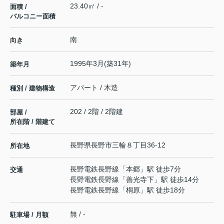
23.40㎡ / -
面積 /
バルコニー面積
南
向き
1995年3月(築31年)
築年月
アパート / 木造
種別 / 建物構造
202 / 2階 / 2階建
部屋 /
所在階 / 階建て
長野県
長野市
三輪
８丁目36-12
所在地
長野電鉄長野線
「
本郷
」駅 徒歩7分
交通
長野電鉄長野線
「
善光寺下
」駅 徒歩14分
長野電鉄長野線
「
桐原
」駅 徒歩18分
無 / -
駐車場 / 月額