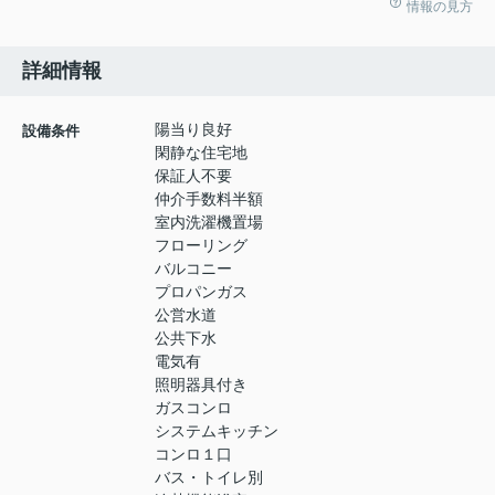
情報の見方
詳細情報
陽当り良好
設備条件
閑静な住宅地
保証人不要
仲介手数料半額
室内洗濯機置場
フローリング
バルコニー
プロパンガス
公営水道
公共下水
電気有
照明器具付き
ガスコンロ
システムキッチン
コンロ１口
バス・トイレ別