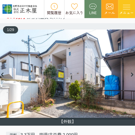
あっぷるハウス三輪 202
閲覧履歴
お気に入り
LINE
メール
メニュー
3.3
万円
管理/共益費 2,000円
1
/
29
【外観】
3.3万円 管理/共益費 2,000円