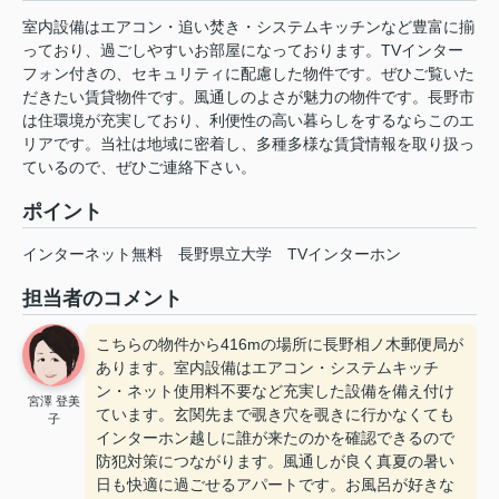
室内設備はエアコン・追い焚き・システムキッチンなど豊富に揃
っており、過ごしやすいお部屋になっております。TVインター
フォン付きの、セキュリティに配慮した物件です。ぜひご覧いた
だきたい賃貸物件です。風通しのよさが魅力の物件です。長野市
は住環境が充実しており、利便性の高い暮らしをするならこのエ
リアです。当社は地域に密着し、多種多様な賃貸情報を取り扱っ
ているので、ぜひご連絡下さい。
ポイント
インターネット無料
長野県立大学
TVインターホン
担当者のコメント
こちらの物件から416mの場所に長野相ノ木郵便局が
あります。室内設備はエアコン・システムキッチ
ン・ネット使用料不要など充実した設備を備え付け
宮澤 登美
ています。玄関先まで覗き穴を覗きに行かなくても
子
インターホン越しに誰が来たのかを確認できるので
防犯対策につながります。風通しが良く真夏の暑い
日も快適に過ごせるアパートです。お風呂が好きな