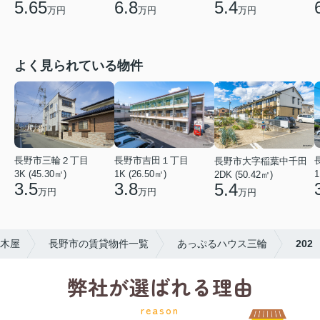
5.65
6.8
5.4
万円
万円
万円
よく見られている物件
長野市三輪２丁目
長野市吉田１丁目
長野市大字稲葉中千田
3K (45.30㎡)
1K (26.50㎡)
1
2DK (50.42㎡)
3.5
3.8
5.4
万円
万円
万円
木屋
長野市の賃貸物件一覧
あっぷるハウス三輪
202
弊社が選ばれる理由
reason