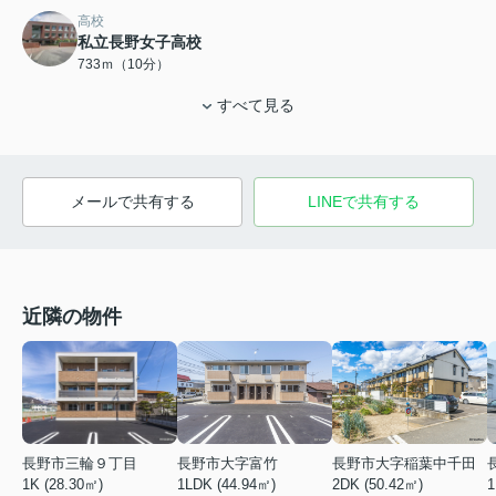
高校
私立長野女子高校
733ｍ（10分）
すべて見る
メールで共有する
LINEで共有する
近隣の物件
長野市三輪９丁目
長野市大字富竹
長野市大字稲葉中千田
1K (28.30㎡)
1
1LDK (44.94㎡)
2DK (50.42㎡)