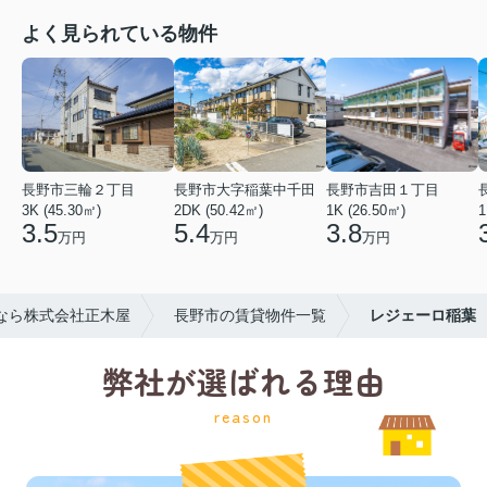
よく見られている物件
長野市三輪２丁目
長野市大字稲葉中千田
長野市吉田１丁目
3K (45.30㎡)
2DK (50.42㎡)
1K (26.50㎡)
1
3.5
5.4
3.8
万円
万円
万円
なら株式会社正木屋
長野市の賃貸物件一覧
レジェーロ稲葉
弊社が選ばれる理由
reason