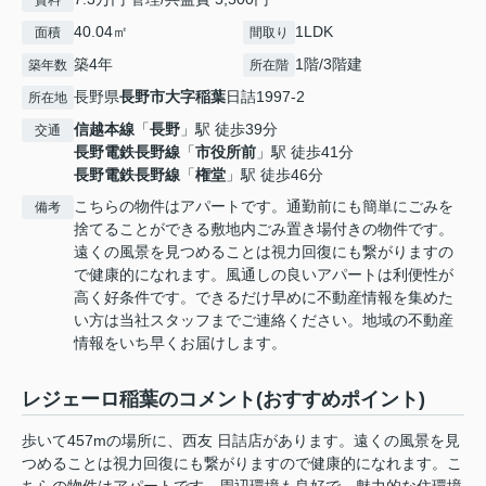
賃料
40.04㎡
1LDK
面積
間取り
築4年
1階/3階建
築年数
所在階
長野県
長野市
大字稲葉
日詰1997-2
所在地
信越本線
「
長野
」駅 徒歩39分
交通
長野電鉄長野線
「
市役所前
」駅 徒歩41分
長野電鉄長野線
「
権堂
」駅 徒歩46分
こちらの物件はアパートです。通勤前にも簡単にごみを
備考
捨てることができる敷地内ごみ置き場付きの物件です。
遠くの風景を見つめることは視力回復にも繋がりますの
で健康的になれます。風通しの良いアパートは利便性が
高く好条件です。できるだけ早めに不動産情報を集めた
い方は当社スタッフまでご連絡ください。地域の不動産
情報をいち早くお届けします。
レジェーロ稲葉のコメント(おすすめポイント)
歩いて457mの場所に、西友 日詰店があります。遠くの風景を見
つめることは視力回復にも繋がりますので健康的になれます。こ