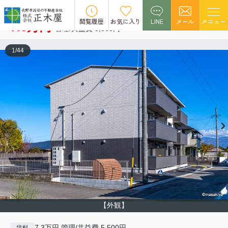
レジェーロ稲葉
空室1
閲覧履歴
お気に入り
LINE
メール
メニュー
7.3万円
管理/共益費 5,500円
1
/
44
【外観】
7.3万円 管理/共益費 5,500円