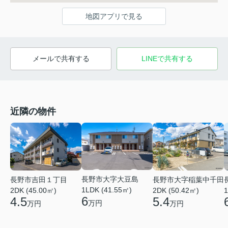
地図アプリで見る
メールで共有する
LINEで共有する
近隣の物件
長野市大字大豆島
長野市吉田１丁目
長野市大字稲葉中千田
1LDK (41.55㎡)
2DK (45.00㎡)
1
2DK (50.42㎡)
6
4.5
5.4
万円
万円
万円