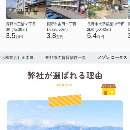
長野市三輪２丁目
長野市吉田１丁目
長野市大字稲葉中千田
3K (45.30㎡)
1K (26.50㎡)
2DK (50.42㎡)
1
3.5
3.8
5.4
万円
万円
万円
なら株式会社正木屋
長野市の賃貸物件一覧
メゾン ロータス
弊社が選ばれる理由
reason