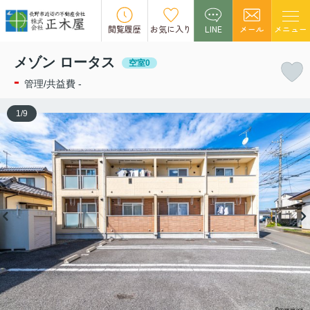
この物件の募集は終了しました。
閲覧履歴
お気に入り
LINE
メール
メニュー
メゾン ロータス
空室0
-
管理/共益費 -
1
/
9