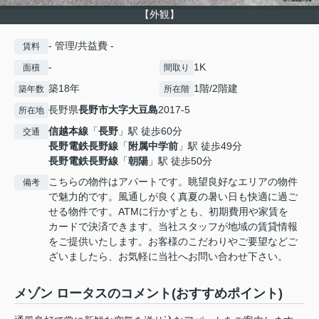
【外観】
- 管理/共益費 -
賃料
-
1K
面積
間取り
築18年
1階/2階建
築年数
所在階
長野県
長野市
大字大豆島
2017-5
所在地
信越本線
「
長野
」駅 徒歩60分
交通
長野電鉄長野線
「
附属中学前
」駅 徒歩49分
長野電鉄長野線
「
朝陽
」駅 徒歩50分
こちらの物件はアパートです。眺望良好なエリアの物件
備考
で魅力的です。風通しが良く真夏の暑い日も快適に過ご
せる物件です。ATMに行かずとも、初期費用や家賃を
カードで決済できます。当社スタッフが地域の賃貸情報
をご提供いたします。お客様のこだわりやご要望などご
ざいましたら、お気軽に当社へお問い合わせ下さい。
メゾン ロータスのコメント(おすすめポイント)