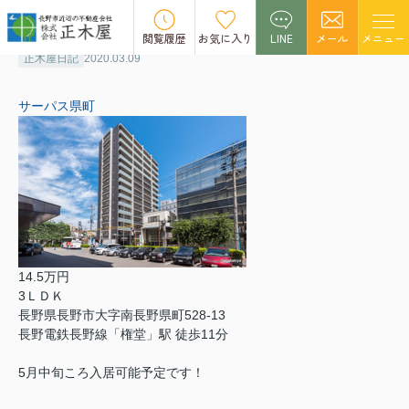
サーパス県町
閲覧履歴
お気に入り
LINE
メール
メニュー
正木屋日記
2020.03.09
サーパス県町
14.5万円
3ＬＤＫ
長野県長野市大字南長野県町528-13
長野電鉄長野線「権堂」駅 徒歩11分
5月中旬ころ入居可能予定です！