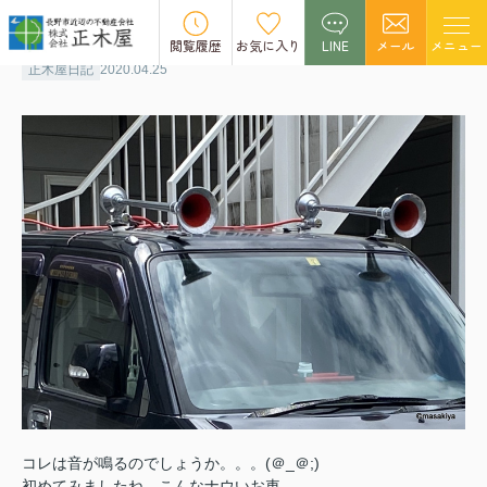
管理物件の巡回
閲覧履歴
お気に入り
LINE
メール
メニュー
正木屋日記
2020.04.25
コレは音が鳴るのでしょうか。。。(＠_＠;)
初めてみましたね、こんなナウいお車。。。