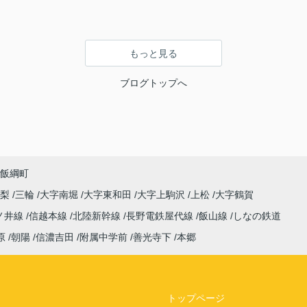
もっと見る
ブログトップへ
飯綱町
高梨
三輪
大字南堀
大字東和田
大字上駒沢
上松
大字鶴賀
ノ井線
信越本線
北陸新幹線
長野電鉄屋代線
飯山線
しなの鉄道
原
朝陽
信濃吉田
附属中学前
善光寺下
本郷
トップページ