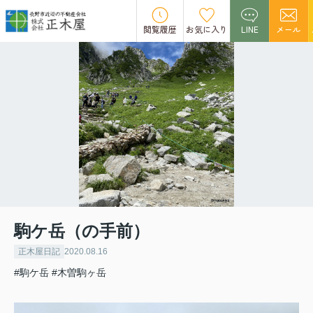
閲覧履歴
お気に入り
LINE
メール
駒ケ岳（の手前）
正木屋日記
2020.08.16
#駒ケ岳
#木曽駒ヶ岳