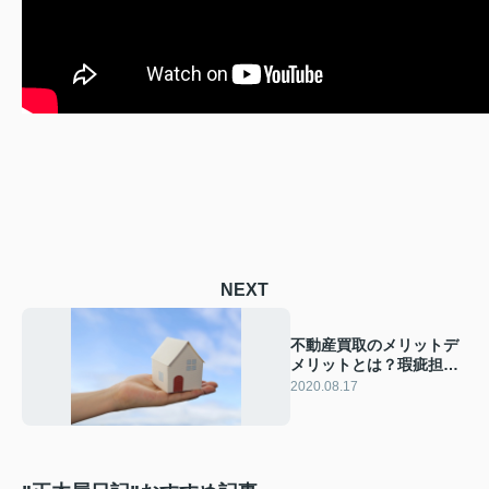
NEXT
不動産買取のメリットデ
メリットとは？瑕疵担保
責任はどうなる？
2020.08.17