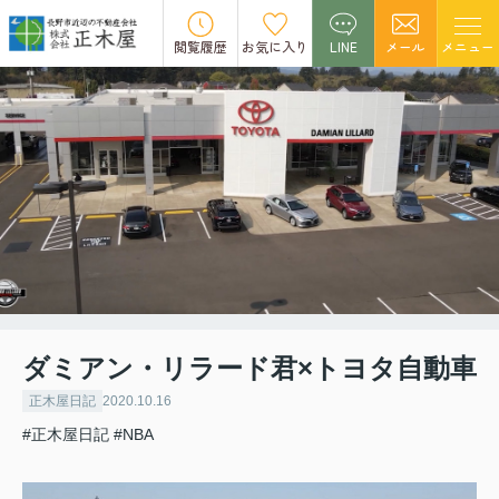
閲覧履歴
お気に入り
LINE
メール
メニュー
ダミアン・リラード君×トヨタ自動車
正木屋日記
2020.10.16
#正木屋日記
#NBA