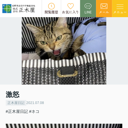
閲覧履歴
お気に入り
LINE
メール
メニュー
激怒
正木屋日記
2021.07.08
#正木屋日記
#ネコ