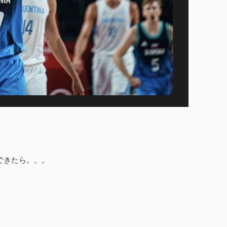
。
できたら。。。