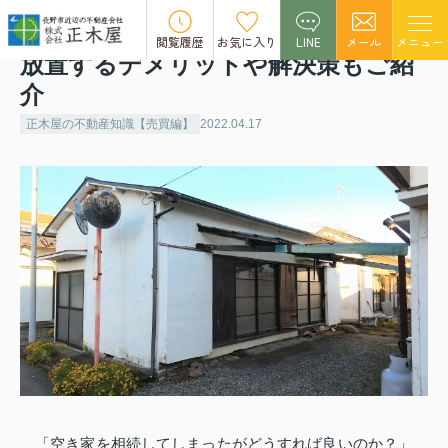
相続した空き家を管理する方必見！
閲覧履歴
お気に入り
LINE
メール
メニュー
放置するデメリットや解決策もご紹
介
正木屋の不動産知識【売買編】
2022.04.17
「空き家を相続してしまったがどうすれば良いのか？」