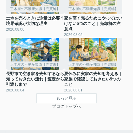
正木屋の不動産知識【売買編】
正木屋の不動産知識【売買編】
土地を売るときに測量は必要？
家を高く売るためにやってはい
境界確認が大切な理由
けない5つのこと｜売却前の注
意点
2026.08.06
2026.08.05
正木屋の不動産知識【売買編】
正木屋の不動産知識【売買編】
長野市で空き家を売却するなら
夏休みに実家の売却を考える｜
知っておきたい流れ｜査定から
家族で確認しておきたい5つの
引渡しまで
こと
2026.08.04
2026.08.01
もっと見る
ブログトップへ