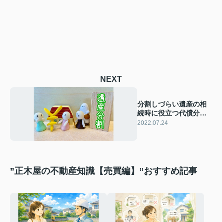
NEXT
分割しづらい遺産の相
続時に役立つ代償分割
について解説！
2022.07.24
”正木屋の不動産知識【売買編】”おすすめ記事