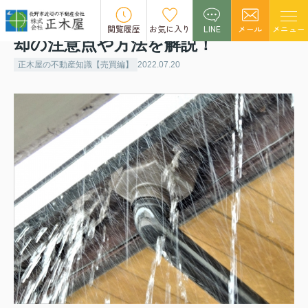
雨漏りした家はどうやって売る？売
閲覧履歴
お気に入り
LINE
メール
メニュー
却の注意点や方法を解説！
正木屋の不動産知識【売買編】
2022.07.20