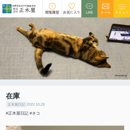
閲覧履歴
お気に入り
LINE
メール
メニュー
在庫
正木屋日記
2022.10.28
#正木屋日記
#ネコ