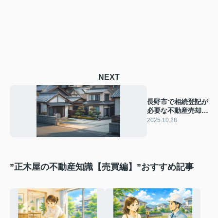
NEXT
長野市で相続登記が
必要な不動産売却
は？手続きの流れや
2025.10.28
注意点も解説
”正木屋の不動産知識【売買編】”おすすめ記事