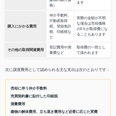
ます
格）
仲介手数料、
実際の金額が不明
不動産取得
な場合は売却価格
購入にかかる費用
税、登録免許
の5％が取得費にな
税、印紙税な
ることもあります
ど
登記費用や測
取得費の一部とし
その他の取得関連費用
量費など
て扱われます
次に譲渡費用として認められる主な支出は次のとおりです：
売却に伴う仲介手数料
売買契約書に貼付した印紙税
測量費用
建物の解体費用、立ち退き費用など必要に応じた実費