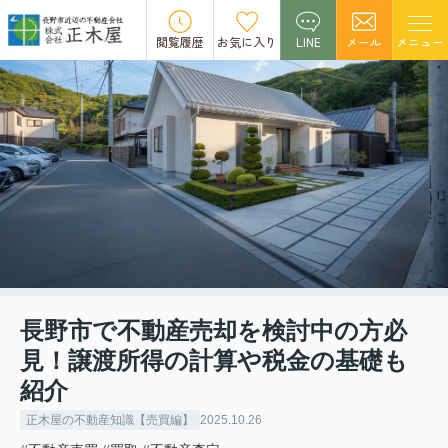
閲覧履歴
お気に入り
LINE
メール
メニュー
長野市で不動産売却を検討中の方必
見！譲渡所得の計算や税金の基礎も
紹介
正木屋の不動産知識【売買編】
2025.10.26