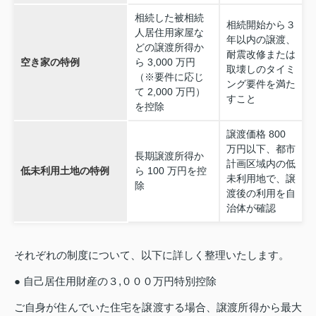
相続した被相続
相続開始から３
人居住用家屋な
年以内の譲渡、
どの譲渡所得か
耐震改修または
空き家の特例
ら 3,000 万円
取壊しのタイミ
（※要件に応じ
ング要件を満た
て 2,000 万円）
すこと
を控除
譲渡価格 800
万円以下、都市
長期譲渡所得か
計画区域内の低
低未利用土地の特例
ら 100 万円を控
未利用地で、譲
除
渡後の利用を自
治体が確認
それぞれの制度について、以下に詳しく整理いたします。
● 自己居住用財産の３,０００万円特別控除
ご自身が住んでいた住宅を譲渡する場合、譲渡所得から最大