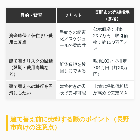
長野市の売却相場
目的・背景
メリット
（参考）
公示価格：坪約
手続きの簡素
資金確保／仮住まい費
23.7万円、取引価
化／スケジュ
用に充当
格：約15.9万円／
ールの柔軟性
坪
建て替えリスクの回避
敷地100㎡で推定
解体負担を後
（延期・費用高騰な
764万円（坪26万
回しにできる
ど）
円）
建て替えへの移行を円
建物付きの現
土地の坪単価相場
滑にしたい
状で売却可能
が高めで安定傾向
建て替え前に売却する際のポイント（長野
市向けの注意点）