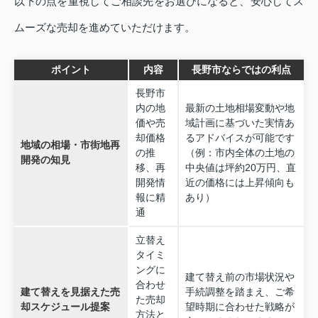
以下の点を重視してご相談先をお選びになると、安心してス
ムーズな売却を進めていただけます。
ポイント
内容
長野市ならではの利点
長野市
内の地
最新の土地相場変動や地
価や売
域計画に基づいた実情あ
却価格
るアドバイスが可能です
地域の相場・市街地再
の推
（例：市内全体の土地の
開発の知見
移、再
中央値は坪約20万円、直
開発情
近の価格には上昇傾向も
報に精
あり）
通
立替え
タイミ
ングに
建て替え前の市場状況や
合わせ
建て替えを見据えた売
手続調整を踏まえ、ご希
た売却
却スケジュール提案
望時期に合わせた戦略が
方法と