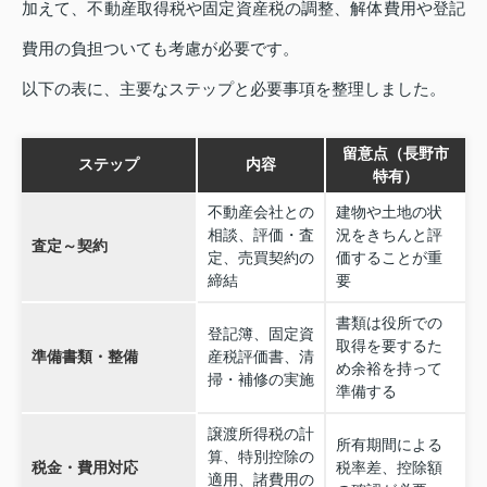
加えて、不動産取得税や固定資産税の調整、解体費用や登記
費用の負担ついても考慮が必要です。
以下の表に、主要なステップと必要事項を整理しました。
留意点（長野市
ステップ
内容
特有）
不動産会社との
建物や土地の状
相談、評価・査
況をきちんと評
査定～契約
定、売買契約の
価することが重
締結
要
書類は役所での
登記簿、固定資
取得を要するた
準備書類・整備
産税評価書、清
め余裕を持って
掃・補修の実施
準備する
譲渡所得税の計
所有期間による
算、特別控除の
税金・費用対応
税率差、控除額
適用、諸費用の