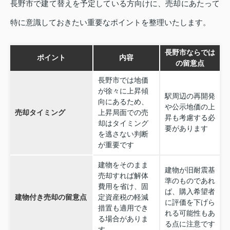
長野市で建て替えを予定している方向けに、売却にあたって
特に意識しておきたい重要なポイントを整理いたします。
長野市ならでは
ポイント
内容
の留意点
長野市では地価
が徐々に上昇傾
駅周辺の再開発
向にあるため、
や公示地価の上
売却タイミング
上昇局面での売
昇も考慮する必
却はタイミング
要があります
を逃さない判断
が重要です
建物をそのまま
建物が旧耐震基
売却すれば解体
準のものであれ
費用を省け、固
ば、購入希望者
建物付き売却の留意点
定資産税の軽減
に評価を下げら
措置も適用でき
れる可能性もあ
る場合がありま
る点に注意です
す