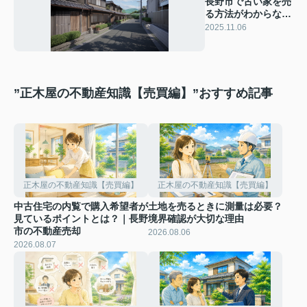
長野市で古い家を売
る方法がわからない
方へ！売却の流れや
2025.11.06
注意点も紹介
”正木屋の不動産知識【売買編】”おすすめ記事
正木屋の不動産知識【売買編】
正木屋の不動産知識【売買編】
中古住宅の内覧で購入希望者が
土地を売るときに測量は必要？
見ているポイントとは？｜長野
境界確認が大切な理由
市の不動産売却
2026.08.06
2026.08.07