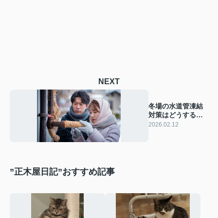
NEXT
冬場の水道管凍結
対策はどうする？
自宅でできる方法
2026.02.12
や注意点を紹介
”正木屋日記”おすすめ記事