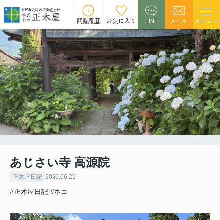
閲覧履歴
お気に入り
LINE
メール
メニュー
あじさい寺 高源院
正木屋日記
2026.06.29
#正木屋日記
#ネコ