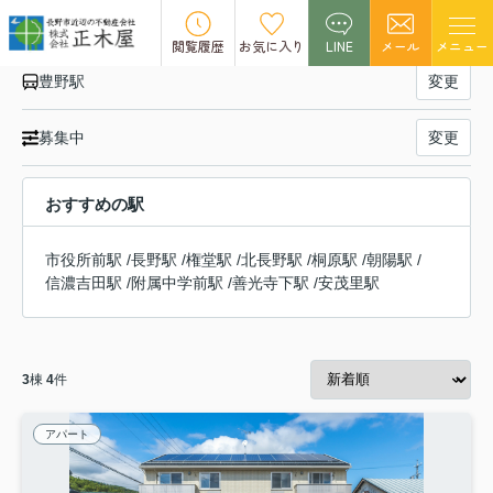
北しなの線 豊野駅の賃貸物件一覧
閲覧履歴
お気に入り
LINE
メール
メニュー
豊野駅
変更
募集中
変更
おすすめの駅
市役所前駅
/
長野駅
/
権堂駅
/
北長野駅
/
桐原駅
/
朝陽駅
/
信濃吉田駅
/
附属中学前駅
/
善光寺下駅
/
安茂里駅
3
棟
4
件
アパート