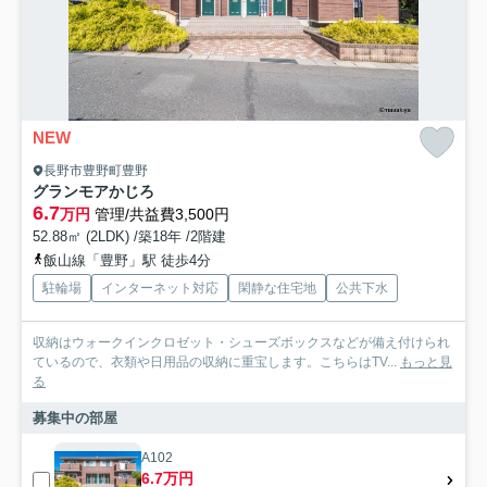
NEW
長野市豊野町豊野
グランモアかじろ
6.7
万円
管理/共益費3,500円
52.88㎡ (2LDK) /築18年 /2階建
飯山線「豊野」駅 徒歩4分
駐輪場
インターネット対応
閑静な住宅地
公共下水
収納はウォークインクロゼット・シューズボックスなどが備え付けられ
ているので、衣類や日用品の収納に重宝します。こちらはTV...
もっと見
る
募集中の部屋
A102
6.7万円