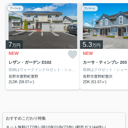
アパート
アパート
7
5.3
万円
万円
NEW
NEW
レザン・ガーデン D102
カーサ・ティンブレ 203
収納はウォークインクロゼット・シューズボックス・全居室収納などが備え付けられているので、衣類や日用品の収納に重宝します。共用部には宅配ボックスを設置しているため、好きなタイミングで荷物を受け取ることができます。全室照明付きの物件です。飯山線豊野周辺で暮らせば、交通面で不便を感じることも少ないでしょう。お引っ越しをお考えなら、お気軽にお問い合わせ下さい。
長野市豊野町豊野
長野市豊野町蟹沢
2LDK (59.07㎡)
2DK (51.67㎡)
おすすめこだわり特集
ネット無料(177件)
築10年以内(72件)
都市ガス(44件)