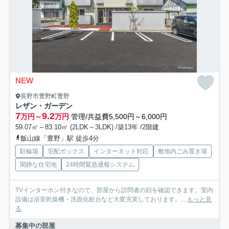
NEW
長野市豊野町豊野
レザン・ガーデン
7
9.2
万円～
万円
管理/共益費5,500円～6,000円
59.07㎡～83.10㎡ (2LDK～3LDK) /築13年 /2階建
飯山線「豊野」駅 徒歩4分
駐輪場
宅配ボックス
インターネット対応
敷地内ごみ置き場
閑静な住宅地
24時間緊急通報システム
TVインターホン付きなので、部屋から訪問者の顔を確認できます。室内
設備は浴室乾燥機・洗面化粧台など大変充実しております。...
もっと見
る
募集中の部屋