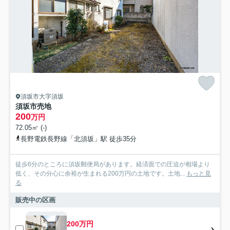
須坂市大字須坂
須坂市売地
200
万円
72.05㎡ (-)
長野電鉄長野線「北須坂」駅 徒歩35分
徒歩6分のところに須坂郵便局があります。経済面での圧迫が相場より
低く、その分心に余裕が生まれる200万円の土地です。土地...
もっと見
る
販売中の区画
200万円