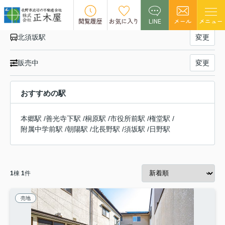
長野電鉄長野線 北須坂駅の売買・投資用物件一覧
閲覧履歴
お気に入り
LINE
メール
メニュー
北須坂駅
変更
販売中
変更
おすすめの駅
本郷駅
/
善光寺下駅
/
桐原駅
/
市役所前駅
/
権堂駅
/
附属中学前駅
/
朝陽駅
/
北長野駅
/
須坂駅
/
日野駅
1
棟
1
件
売地