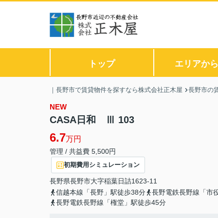
トップ
エリアか
｜長野市で賃貸物件を探すなら株式会社正木屋
長野市の
NEW
CASA日和 Ⅲ 103
6.7
万円
管理 / 共益費 5,500円
初期費用シミュレーション
長野県
長野市
大字稲葉
日詰1623-11
信越本線「長野」駅徒歩38分
長野電鉄長野線「市役
長野電鉄長野線「権堂」駅徒歩45分