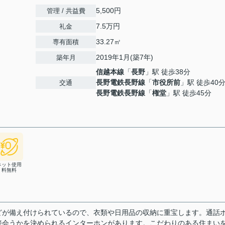
5,500円
管理 / 共益費
7.5万円
礼金
33.27㎡
専有面積
2019年1月(築7年)
築年月
信越本線
「
長野
」駅 徒歩38分
長野電鉄長野線
「
市役所前
」駅 徒歩40
交通
長野電鉄長野線
「
権堂
」駅 徒歩45分
ネット使用
料無料
どが備え付けられているので、衣類や日用品の収納に重宝します。通話
接会うかを決められるインターホンがあります。こだわりのある住まい