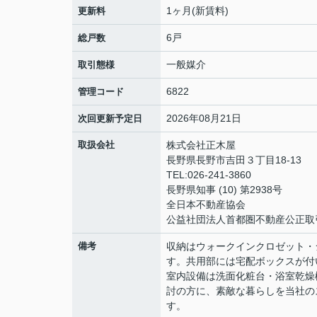
1ヶ月(新賃料)
更新料
6戸
総戸数
一般媒介
取引態様
6822
管理コード
2026年08月21日
次回更新予定日
取扱会社
株式会社正木屋
長野県長野市吉田３丁目18-13
TEL:026-241-3860
長野県知事 (10) 第2938号
全日本不動産協会
公益社団法人首都圏不動産公正取
備考
収納はウォークインクロゼット・
す。共用部には宅配ボックスが付
室内設備は洗面化粧台・浴室乾燥
討の方に、素敵な暮らしを当社の
す。