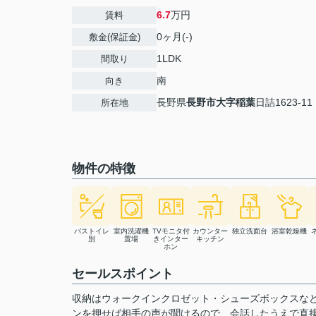
6.7
万円
賃料
0ヶ月(-)
敷金(保証金)
1LDK
間取り
南
向き
長野県
長野市
大字稲葉
日詰1623-11
所在地
物件の特徴
バストイレ
室内洗濯機
TVモニタ付
カウンター
独立洗面台
浴室乾燥機
別
置場
きインター
キッチン
ホン
セールスポイント
収納はウォークインクロゼット・シューズボックスな
ンを押せば相手の声が聞けるので、会話したうえで直