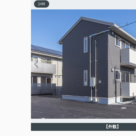
1
/
46
【外観】