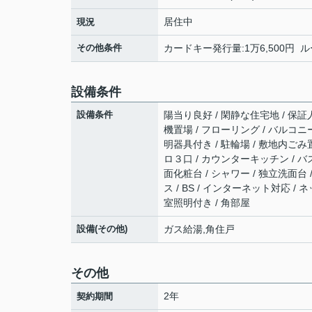
居住中
現況
その他条件
カードキー発行量:1万6,500円 ル
設備条件
設備条件
陽当り良好 / 閑静な住宅地 / 保証
機置場 / フローリング / バルコニー
明器具付き / 駐輪場 / 敷地内ごみ
ロ３口 / カウンターキッチン / バ
面化粧台 / シャワー / 独立洗面台
ス / BS / インターネット対応 /
室照明付き / 角部屋
設備(その他)
ガス給湯,角住戸
その他
2年
契約期間