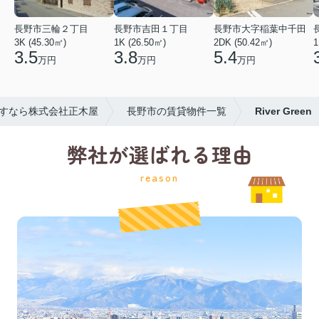
長野市三輪２丁目
長野市吉田１丁目
長野市大字稲葉中千田
3K (45.30㎡)
1K (26.50㎡)
2DK (50.42㎡)
1
3.5
3.8
5.4
万円
万円
万円
すなら株式会社正木屋
長野市の賃貸物件一覧
River Green
弊社が選ばれる理由
reason