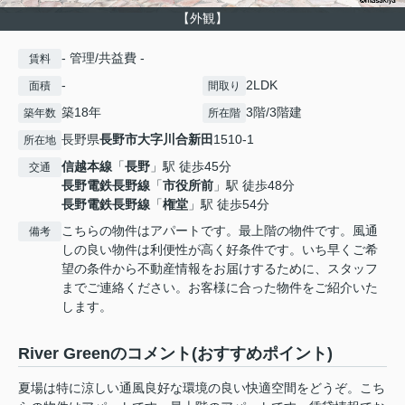
【外観】
- 管理/共益費 -
賃料
-
2LDK
面積
間取り
築18年
3階/3階建
築年数
所在階
長野県
長野市
大字川合新田
1510-1
所在地
信越本線
「
長野
」駅 徒歩45分
交通
長野電鉄長野線
「
市役所前
」駅 徒歩48分
長野電鉄長野線
「
権堂
」駅 徒歩54分
こちらの物件はアパートです。最上階の物件です。風通
備考
しの良い物件は利便性が高く好条件です。いち早くご希
望の条件から不動産情報をお届けするために、スタッフ
までご連絡ください。お客様に合った物件をご紹介いた
します。
River Greenのコメント(おすすめポイント)
夏場は特に涼しい通風良好な環境の良い快適空間をどうぞ。こち