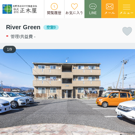
この物件の募集は終了しました。
閲覧履歴
お気に入り
LINE
メール
メニュー
River Green
空室0
-
管理/共益費 -
1
/
9