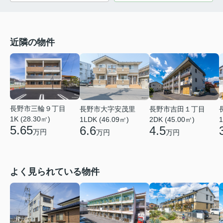
近隣の物件
長野市三輪９丁目
長野市大字安茂里
長野市吉田１丁目
1K (28.30㎡)
1LDK (46.09㎡)
2DK (45.00㎡)
1
5.65
6.6
4.5
万円
万円
万円
よく見られている物件