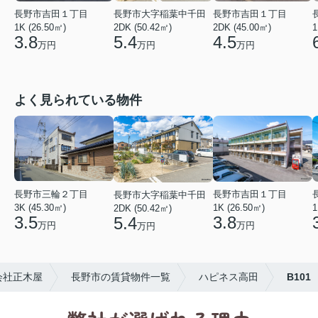
長野市吉田１丁目
長野市吉田１丁目
長野市大字稲葉中千田
1K (26.50㎡)
1
2DK (45.00㎡)
2DK (50.42㎡)
3.8
4.5
5.4
万円
万円
万円
よく見られている物件
長野市三輪２丁目
長野市吉田１丁目
長野市大字稲葉中千田
3K (45.30㎡)
1K (26.50㎡)
1
2DK (50.42㎡)
3.5
3.8
5.4
万円
万円
万円
会社正木屋
長野市の賃貸物件一覧
ハピネス高田
B101