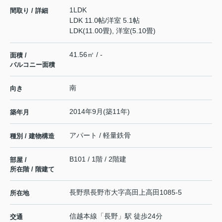
1LDK
間取り / 詳細
LDK 11.0帖
/
洋室 5.1帖
LDK(11.00畳), 洋室(5.10畳)
41.56㎡ / -
面積 /
バルコニー面積
南
向き
2014年9月(築11年)
築年月
アパート / 軽量鉄骨
種別 / 建物構造
B101 / 1階 / 2階建
部屋 /
所在階 / 階建て
長野県
長野市
大字高田
上高田1085-5
所在地
信越本線
「
長野
」駅 徒歩24分
交通