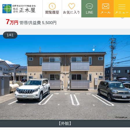
NEW
閲覧履歴
お気に入り
LINE
メール
メニュー
ハピネス高田 B101
7
万円
管理/共益費 5,500円
1
/
41
【外観】