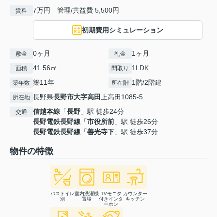
7万円 管理/共益費 5,500円
賃料
初期費用シミュレーション
0ヶ月
1ヶ月
敷金
礼金
41.56㎡
1LDK
面積
間取り
築11年
1階/2階建
築年数
所在階
長野県
長野市
大字高田
上高田1085-5
所在地
信越本線
「
長野
」駅 徒歩24分
交通
長野電鉄長野線
「
市役所前
」駅 徒歩26分
長野電鉄長野線
「
善光寺下
」駅 徒歩37分
物件の特徴
バストイレ
室内洗濯機
TVモニタ
カウンター
別
置場
付きインタ
キッチン
ーホン