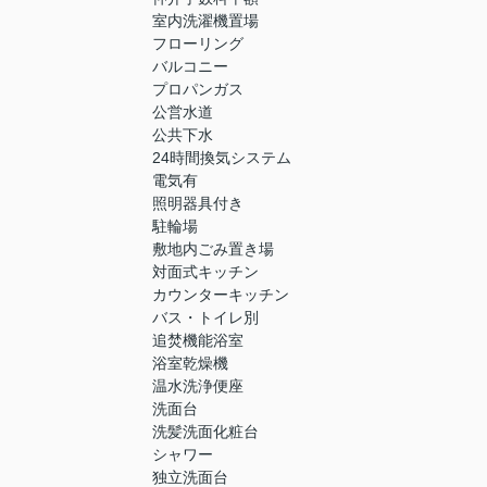
室内洗濯機置場
フローリング
バルコニー
プロパンガス
公営水道
公共下水
24時間換気システム
電気有
照明器具付き
駐輪場
敷地内ごみ置き場
対面式キッチン
カウンターキッチン
バス・トイレ別
追焚機能浴室
浴室乾燥機
温水洗浄便座
洗面台
洗髪洗面化粧台
シャワー
独立洗面台