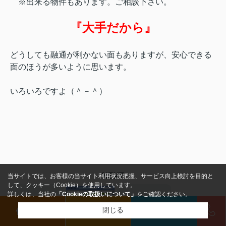
※出来る物件もあります。ご相談下さい。
『大手だから』
どうしても融通が利かない面もありますが、
安心できる
面のほうが多いように思います。
いろいろですよ（＾－＾）
NEXT
当サイトでは、お客様の当サイト利用状況把握、サービス向上検討を目的と
して、クッキー（Cookie）を使用しています。
詳しくは、当社の
「Cookieの取扱いについて」
をご確認ください。
お客様とのお
借りたい
買いたい
来店予約
閉じる
約束
2023.01.09