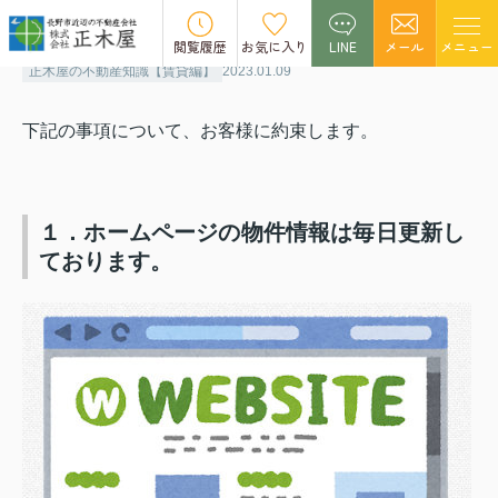
お客様とのお約束
閲覧履歴
お気に入り
LINE
メール
メニュー
正木屋の不動産知識【賃貸編】
2023.01.09
下記の事項について、お客様に約束します。
１．ホームページの物件情報は毎日更新し
ております。