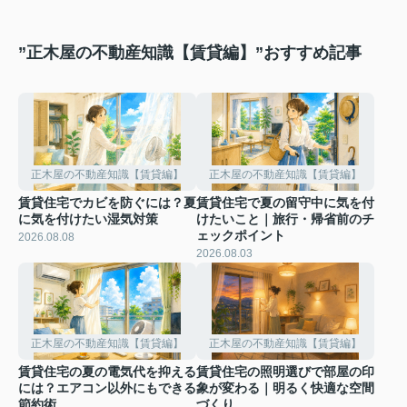
”正木屋の不動産知識【賃貸編】”おすすめ記事
正木屋の不動産知識【賃貸編】
正木屋の不動産知識【賃貸編】
賃貸住宅でカビを防ぐには？夏
賃貸住宅で夏の留守中に気を付
に気を付けたい湿気対策
けたいこと｜旅行・帰省前のチ
ェックポイント
2026.08.08
2026.08.03
正木屋の不動産知識【賃貸編】
正木屋の不動産知識【賃貸編】
賃貸住宅の夏の電気代を抑える
賃貸住宅の照明選びで部屋の印
には？エアコン以外にもできる
象が変わる｜明るく快適な空間
節約術
づくり