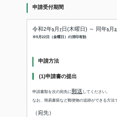
申請受付期間
令和2年
月
日(木曜日) ～ 同年
月
5
7
5
2
※5月22日（金曜日）の消印有効
申請方法
(1)申請書の提出
郵送
申請書類を次の宛先に
してください。
なお、簡易書留など郵便物の追跡ができる方法
（宛先）