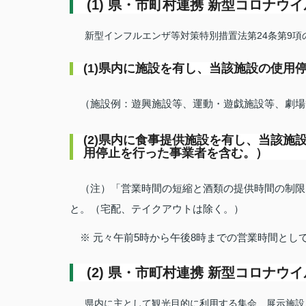
(1) 県・市町村連携 新型コロナウ
新型インフルエンザ等対策特別措置法第24条第9
(1)県内に施設を有し、当該施設の使用
（施設例：遊興施設等、運動・遊戯施設等、劇場
(2)県内に食事提供施設を有し、当該
用停止を行った事業者を含む。）
（注）「営業時間の短縮と酒類の提供時間の制限」
と。（宅配、テイクアウトは除く。）
※ 元々午前5時から午後8時までの営業時間とし
(2) 県・市町村連携 新型コロナウ
県内に主として観光目的に利用する集会、展示施設