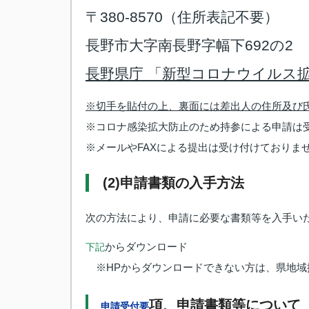
〒380-8570（住所表記不要）
長野市大字南長野字幅下692の2
長野県庁 「新型コロナウイルス
※切手を貼付の上、裏面には差出人の住所及び
※コロナ感染拡大防止のため持参による申請は
※メールやFAXによる提出は受け付けておりま
(2)申請書類の入手方法
次の方法により、申請に必要な書類等を入手い
からダウンロード
下記
※HPからダウンロードできない方は、県地域
項、申請書類等について
申請受付要