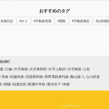
おすすめのタグ
正木屋日記
#ネコ
#不動産売買
#買取
#不動産査定
#お部屋
飯綱町
稲葉
三輪
大字南堀
大字東和田
大字上駒沢
大字鶴賀
上松
ノ井線
信越本線
北陸新幹線
長野電鉄屋代線
飯山線
しなの鉄道
原
朝陽
信濃吉田
附属中学前
善光寺下
本郷
トップページ