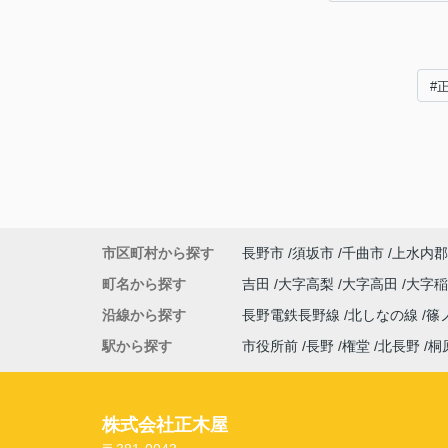
#
市区町村から探す
長野市
須坂市
千曲市
上水内郡
町名から探す
吉田
大字高梨
大字高田
大字
沿線から探す
長野電鉄長野線
北しなの線
篠
駅から探す
市役所前
長野
権堂
北長野
桐
株式会社正木屋