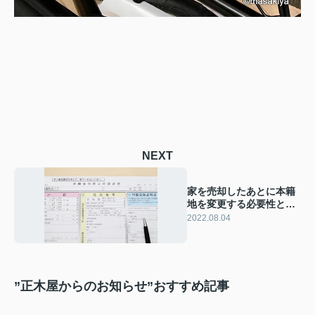
NEXT
家を売却したあとに本籍
地を変更する必要性と手
続き方法をご紹介
2022.08.04
”正木屋からのお知らせ”おすすめ記事