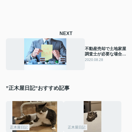
NEXT
不動産売却で土地家屋
調査士が必要な場合と
費用目安
2020.08.28
”正木屋日記”おすすめ記事
正木屋日記
正木屋日記