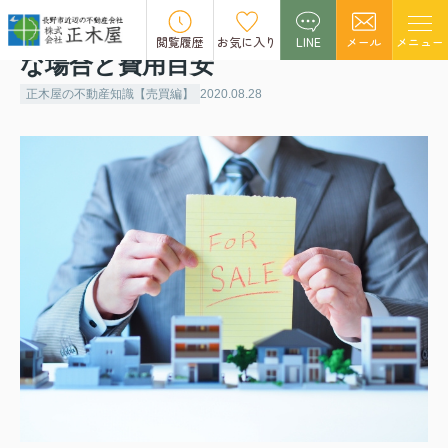
不動産売却で土地家屋調査士が必要
閲覧履歴
お気に入り
LINE
メール
メニュー
な場合と費用目安
正木屋の不動産知識【売買編】
2020.08.28