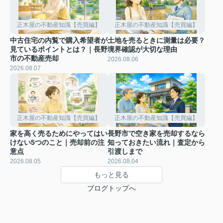
正木屋の不動産知識【売買編】
正木屋の不動産知識【売買編】
中古住宅の内覧で購入希望者が
土地を売るときに測量は必要？
見ているポイントとは？｜長野
境界確認が大切な理由
市の不動産売却
2026.08.06
2026.08.07
正木屋の不動産知識【売買編】
正木屋の不動産知識【売買編】
家を高く売るためにやってはい
長野市で空き家を売却するなら
けない5つのこと｜売却前の注
知っておきたい流れ｜査定から
意点
引渡しまで
2026.08.05
2026.08.04
もっと見る
ブログトップへ