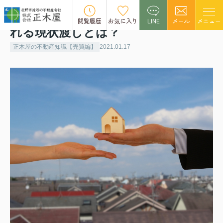
不動産を売却する際によくおこなわ
閲覧履歴
お気に入り
LINE
メール
メニュー
れる現状渡しとは？
正木屋の不動産知識【売買編】
2021.01.17