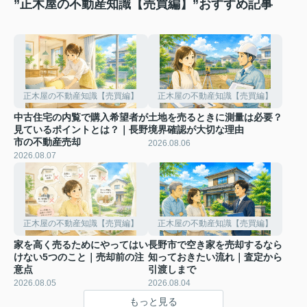
”正木屋の不動産知識【売買編】”おすすめ記事
正木屋の不動産知識【売買編】
正木屋の不動産知識【売買編】
中古住宅の内覧で購入希望者が
土地を売るときに測量は必要？
見ているポイントとは？｜長野
境界確認が大切な理由
市の不動産売却
2026.08.06
2026.08.07
正木屋の不動産知識【売買編】
正木屋の不動産知識【売買編】
家を高く売るためにやってはい
長野市で空き家を売却するなら
けない5つのこと｜売却前の注
知っておきたい流れ｜査定から
意点
引渡しまで
2026.08.05
2026.08.04
もっと見る