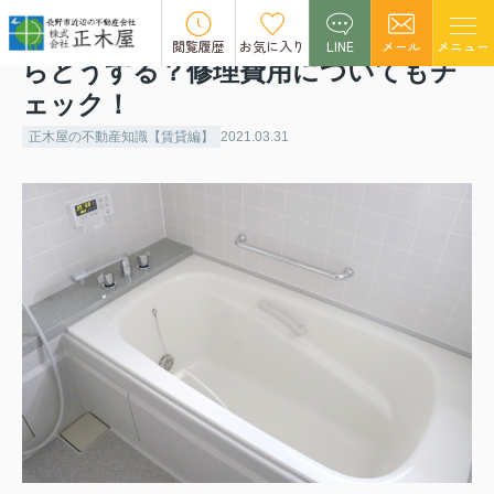
賃貸物件の浴槽が破損してしまった
閲覧履歴
お気に入り
LINE
メール
メニュー
らどうする？修理費用についてもチ
ェック！
正木屋の不動産知識【賃貸編】
2021.03.31