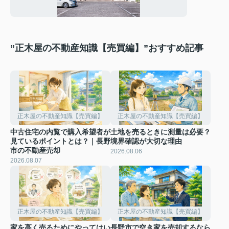
”正木屋の不動産知識【売買編】”おすすめ記事
正木屋の不動産知識【売買編】
正木屋の不動産知識【売買編】
中古住宅の内覧で購入希望者が
土地を売るときに測量は必要？
見ているポイントとは？｜長野
境界確認が大切な理由
市の不動産売却
2026.08.06
2026.08.07
正木屋の不動産知識【売買編】
正木屋の不動産知識【売買編】
家を高く売るためにやってはい
長野市で空き家を売却するなら