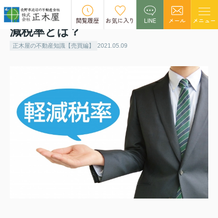
不動産の売却における10年超所有軽
閲覧履歴
お気に入り
LINE
メール
メニュー
減税率とは？
正木屋の不動産知識【売買編】
2021.05.09