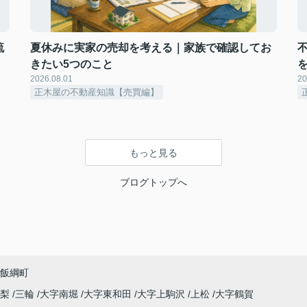
流
夏休みに実家の売却を考える｜家族で確認してお
きたい5つのこと
2026.08.01
20
正木屋の不動産知識【売買編】
もっと見る
ブログトップへ
飯綱町
高梨
三輪
大字南堀
大字東和田
大字上駒沢
上松
大字鶴賀