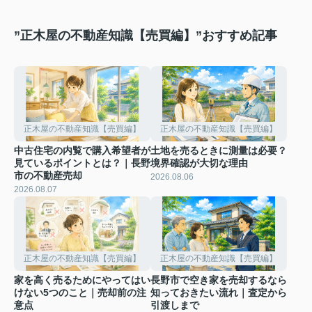
”正木屋の不動産知識【売買編】”おすすめ記事
正木屋の不動産知識【売買編】
正木屋の不動産知識【売買編】
中古住宅の内覧で購入希望者が
土地を売るときに測量は必要？
見ているポイントとは？｜長野
境界確認が大切な理由
市の不動産売却
2026.08.06
2026.08.07
正木屋の不動産知識【売買編】
正木屋の不動産知識【売買編】
家を高く売るためにやってはい
長野市で空き家を売却するなら
けない5つのこと｜売却前の注
知っておきたい流れ｜査定から
意点
引渡しまで