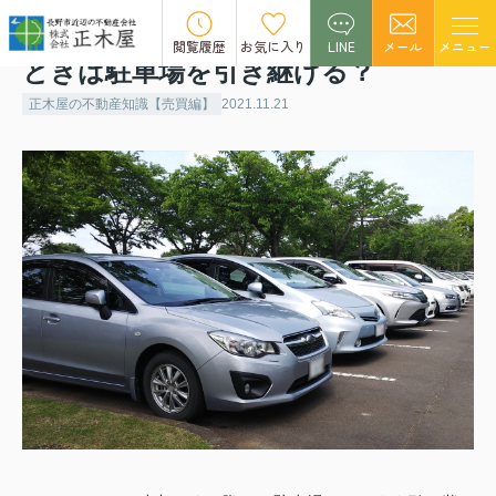
駐車場付きのマンションを売却する
閲覧履歴
お気に入り
LINE
メール
メニュー
ときは駐車場を引き継げる？
正木屋の不動産知識【売買編】
2021.11.21