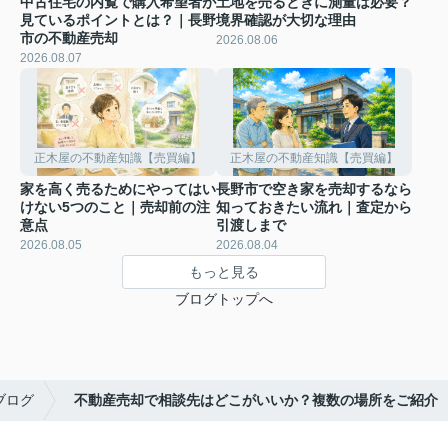
中古住宅の内覧で購入希望者が
土地を売るときに測量は必要？
見ているポイントとは？｜長野
境界確認が大切な理由
市の不動産売却
2026.08.06
2026.08.07
正木屋の不動産知識【売買編】
正木屋の不動産知識【売買編】
家を高く売るためにやってはい
長野市で空き家を売却するなら
けない5つのこと｜売却前の注
知っておきたい流れ｜査定から
意点
引渡しまで
2026.08.05
2026.08.04
もっと見る
ブログトップへ
ブログ
不動産売却で相談先はどこがいいか？複数の場所をご紹介