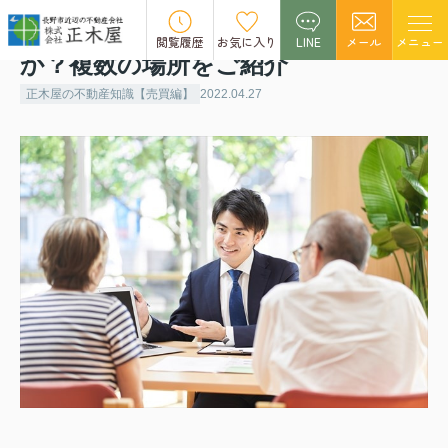
不動産売却で相談先はどこがいい
閲覧履歴
お気に入り
LINE
メール
メニュー
か？複数の場所をご紹介
正木屋の不動産知識【売買編】
2022.04.27