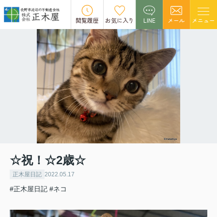
閲覧履歴
お気に入り
LINE
メール
メニュー
☆祝！☆2歳☆
正木屋日記
2022.05.17
#正木屋日記
#ネコ