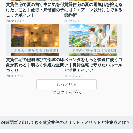
賃貸住宅で夏の留守中に気を付
賃貸住宅の夏の電気代を抑える
けたいこと｜旅行・帰省前のチ
には？エアコン以外にもできる
ェックポイント
節約術
2026.08.03
2026.08.02
正木屋の不動産知識【賃貸編】
正木屋の不動産知識【賃貸編】
賃貸住宅の照明選びで部屋の印
ベランダをもっと快適に使うコ
象が変わる｜明るく快適な空間
ツ｜賃貸住宅で守りたいルール
づくり
と活用アイデア
2026.07.26
2026.07.25
もっと見る
ブログトップへ
24時間ゴミ出しできる賃貸物件のメリットデメリットと注意点とは？