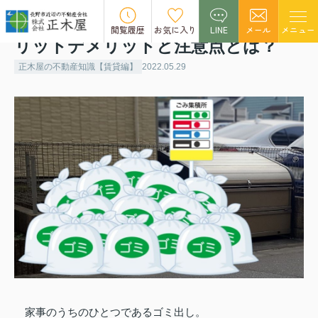
24時間ゴミ出しできる賃貸物件のメ
閲覧履歴
お気に入り
LINE
メール
メニュー
リットデメリットと注意点とは？
正木屋の不動産知識【賃貸編】
2022.05.29
家事のうちのひとつであるゴミ出し。