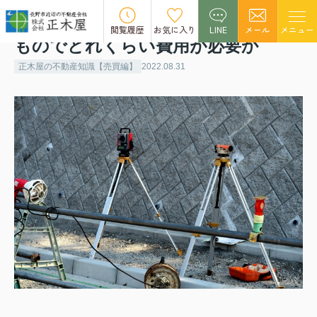
不動産売却の確定測量とはどういう
閲覧履歴
お気に入り
LINE
メール
メニュー
ものでどれくらい費用が必要か
正木屋の不動産知識【売買編】
2022.08.31